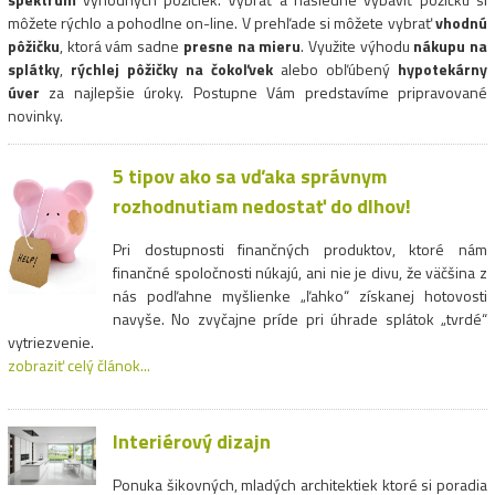
môžete rýchlo a pohodlne on-line. V prehľade si môžete vybrať
vhodnú
pôžičku
, ktorá vám sadne
presne na mieru
. Využite výhodu
nákupu na
splátky
,
rýchlej pôžičky na čokoľvek
alebo obľúbený
hypotekárny
úver
za najlepšie úroky. Postupne Vám predstavíme pripravované
novinky.
5 tipov ako sa vďaka správnym
rozhodnutiam nedostať do dlhov!
Pri dostupnosti finančných produktov, ktoré nám
finančné spoločnosti núkajú, ani nie je divu, že väčšina z
nás podľahne myšlienke „ľahko“ získanej hotovosti
navyše. No zvyčajne príde pri úhrade splátok „tvrdé“
vytriezvenie.
zobraziť celý článok...
Interiérový dizajn
Ponuka šikovných, mladých architektiek ktoré si poradia