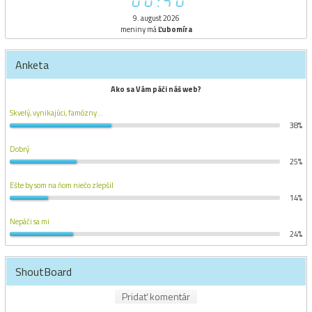
00:40
9. august 2026
meniny má
Ľubomíra
Anketa
Ako sa Vám páči náš web?
Skvelý, vynikajúci, famózny...
38%
Dobrý
25%
Ešte by som na ňom niečo zlepšil
14%
Nepáči sa mi
24%
ShoutBoard
Pridať komentár