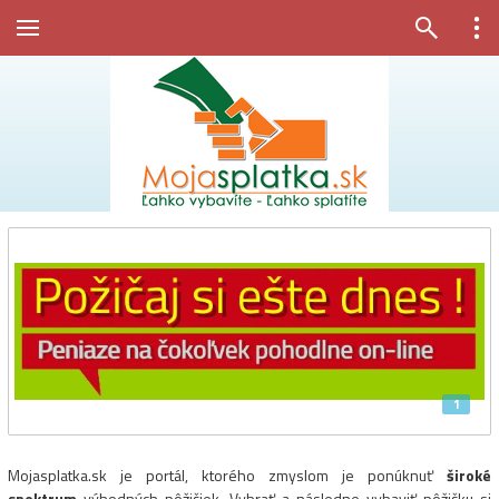
1
Mojasplatka.sk je portál, ktorého zmyslom je ponúknuť
široké
spektrum
výhodných pôžičiek. Vybrať a následne vybaviť pôžičku si